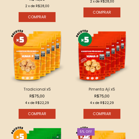
2
x de
R$28,00
2
x de
R$28,00
Tradicional x5
Pimenta Ají x5
R$75,00
R$75,00
4
x de
R$22,29
4
x de
R$22,29
5
%
OFF