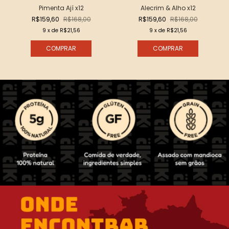
Pimenta Ají x12
Alecrim & Alho x12
R$159,60
R$168,00
R$159,60
R$168,00
9
x de
R$21,56
9
x de
R$21,56