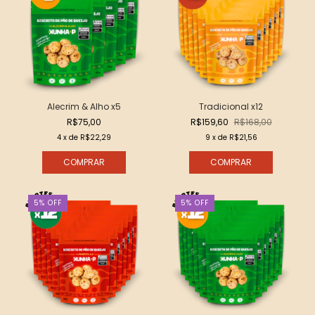
Alecrim & Alho x5
Tradicional x12
R$75,00
R$159,60
R$168,00
4
x de
R$22,29
9
x de
R$21,56
5
%
OFF
5
%
OFF