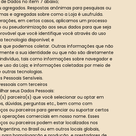
de Dados no item 7 abaixo;
 agregados. Respostas anônimas para pesquisas ou
as e agregadas sobre como a Loja é usufruída.
erações, em certos casos, aplicamos um processo
o ou pseudonimização aos seus dados para que seja
ovável que você identifique você através do uso
 tecnologia disponível; e
s que podemos coletar. Outras informações que não
amente a sua identidade ou que não são diretamente
indivíduo, tais como informações sobre navegador e
de uso da Loja; e informações coletadas por meio de
e outras tecnologias.
 Pessoais Sensíveis.
essoais com terceiros
har seus Dados Pessoais:
s) parceira(s) que você selecionar ou optar em
os, dúvidas, perguntas etc., bem como com
iços ou parceiros para gerenciar ou suportar certos
s operações comerciais em nosso nome. Esses
iços ou parceiros podem estar localizados nos
Argentina, no Brasil ou em outros locais globais,
es para homologação e produção, e prestadores de