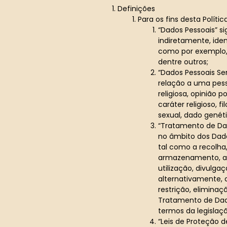
Definições
Para os fins desta Polític
“Dados Pessoais” si
indiretamente, iden
como por exemplo, 
dentre outros;
“Dados Pessoais Se
relação a uma pess
religiosa, opinião p
caráter religioso, f
sexual, dado genét
“Tratamento de Dad
no âmbito dos Dado
tal como a recolha
armazenamento, ad
utilização, divulga
alternativamente, 
restrição, elimina
Tratamento de Dado
termos da legislaçã
“Leis de Proteção d