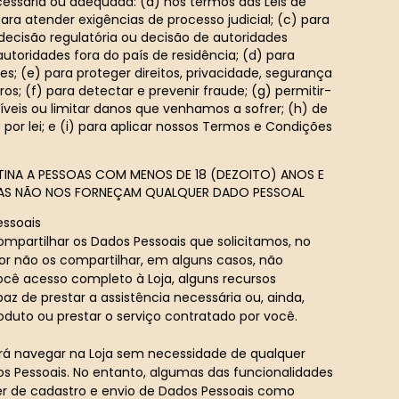
essária ou adequada: (a) nos termos das Leis de
ara atender exigências de processo judicial; (c) para
 decisão regulatória ou decisão de autoridades
utoridades fora do país de residência; (d) para
s; (e) para proteger direitos, privacidade, segurança
ros; (f) para detectar e prevenir fraude; (g) permitir-
íveis ou limitar danos que venhamos a sofrer; (h) de
por lei; e (i) para aplicar nossos Termos e Condições
TINA A PESSOAS COM MENOS DE 18 (DEZOITO) ANOS E
OAS NÃO NOS FORNEÇAM QUALQUER DADO PESSOAL
ssoais
mpartilhar os Dados Pessoais que solicitamos, no
or não os compartilhar, em alguns casos, não
cê acesso completo à Loja, alguns recursos
az de prestar a assistência necessária ou, ainda,
roduto ou prestar o serviço contratado por você.
rá navegar na Loja sem necessidade de qualquer
s Pessoais. No entanto, algumas das funcionalidades
r de cadastro e envio de Dados Pessoais como