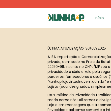
Início
ÚLTIMA ATUALIZAÇÃO: 30/07/2025
A ISA Importação e Comercialização d
privado, com sede na Praia de Botafo
22250-911, inscrita no CNPJ/MF sob o 
privacidade a sério e zela pela segu
parceiros, fornecedores e usuários (
“kunhap.lojavirtualnuvem.com.br” e q
Lojista (aqui designados, simplesment
Esta Política de Privacidade (“Políti
modo como nós utilizamos e divulg
Loja e em mensagens que trocamos 
Privacidade aplica-se somente a in