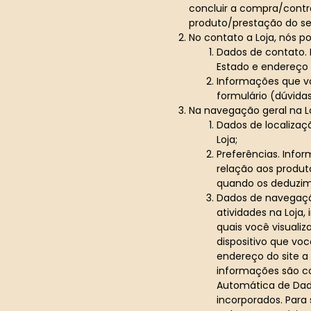
concluir a compra/contra
produto/prestação do ser
No contato a Loja, nós p
Dados de contato.
Estado e endereço 
Informações que vo
formulário (dúvidas
Na navegação geral na L
Dados de localizaç
Loja;
Preferências. Info
relação aos produt
quando os deduzim
Dados de navegação
atividades na Loja
quais você visuali
dispositivo que voc
endereço do site a
informações são c
Automática de Dado
incorporados. Para