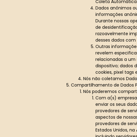
Coleta Automática 
Dados anônimos ou
informações anônim
Durante nossas op
de desidentificaçã
razoavelmente impr
desses dados com a
Outras informaçõe
revelem especific
relacionadas a um 
dispositivo; dados 
cookies, pixel tags 
Nós não coletamos Dados
Compartilhamento de Dados P
Nós poderemos compartil
Com a(s) empresa(
enviar os seus dad
provedores de serv
aspectos de nossa
provedores de serv
Estados Unidos, na 
incluindo servidor