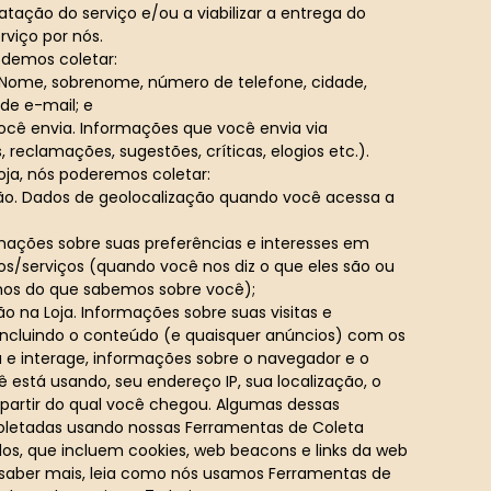
tação do serviço e/ou a viabilizar a entrega do
viço por nós.
odemos coletar:
 Nome, sobrenome, número de telefone, cidade,
de e-mail; e
cê envia. Informações que você envia via
, reclamações, sugestões, críticas, elogios etc.).
oja, nós poderemos coletar:
ão. Dados de geolocalização quando você acessa a
rmações sobre suas preferências e interesses em
os/serviços (quando você nos diz o que eles são ou
os do que sabemos sobre você);
 na Loja. Informações sobre suas visitas e
, incluindo o conteúdo (e quaisquer anúncios) com os
za e interage, informações sobre o navegador e o
ê está usando, seu endereço IP, sua localização, o
 partir do qual você chegou. Algumas dessas
oletadas usando nossas Ferramentas de Coleta
s, que incluem cookies, web beacons e links da web
 saber mais, leia como nós usamos Ferramentas de