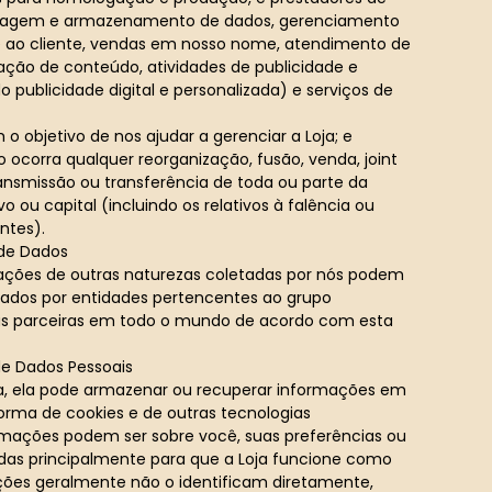
edagem e armazenamento de dados, gerenciamento
e ao cliente, vendas em nosso nome, atendimento de
zação de conteúdo, atividades de publicidade e
o publicidade digital e personalizada) e serviços de
o objetivo de nos ajudar a gerenciar a Loja; e
 ocorra qualquer reorganização, fusão, venda, joint
ransmissão ou transferência de toda ou parte da
o ou capital (incluindo os relativos à falência ou
ntes).
 de Dados
ações de outras naturezas coletadas por nós podem
ssados por entidades pertencentes ao grupo
as parceiras em todo o mundo de acordo com esta
e Dados Pessoais
ja, ela pode armazenar ou recuperar informações em
orma de cookies e de outras tecnologias
rmações podem ser sobre você, suas preferências ou
adas principalmente para que a Loja funcione como
ções geralmente não o identificam diretamente,