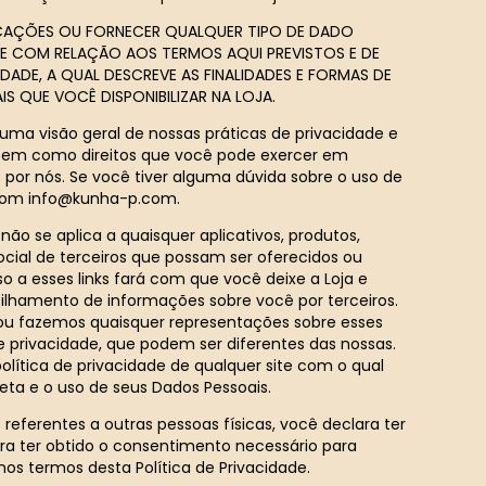
ICAÇÕES OU FORNECER QUALQUER TIPO DE DADO
TE COM RELAÇÃO AOS TERMOS AQUI PREVISTOS E DE
ADE, A QUAL DESCREVE AS FINALIDADES E FORMAS DE
 QUE VOCÊ DISPONIBILIZAR NA LOJA.
 uma visão geral de nossas práticas de privacidade e
 bem como direitos que você pode exercer em
 por nós. Se você tiver alguma dúvida sobre o uso de
 com
info@kunha-p.com
.
 não se aplica a quaisquer aplicativos, produtos,
social de terceiros que possam ser oferecidos ou
o a esses links fará com que você deixe a Loja e
tilhamento de informações sobre você por terceiros.
u fazemos quaisquer representações sobre esses
de privacidade, que podem ser diferentes das nossas.
ítica de privacidade de qualquer site com o qual
leta e o uso de seus Dados Pessoais.
referentes a outras pessoas físicas, você declara ter
ra ter obtido o consentimento necessário para
nos termos desta Política de Privacidade.