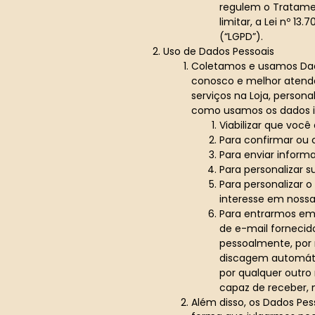
regulem o Tratamen
limitar, a Lei nº 13
(“LGPD”).
Uso de Dados Pessoais
Coletamos e usamos Dad
conosco e melhor atendê
serviços na Loja, person
como usamos os dados 
Viabilizar que você
Para confirmar ou 
Para enviar inform
Para personalizar s
Para personalizar 
interesse em nossa 
Para entrarmos em
de e-mail forneci
pessoalmente, por
discagem automátic
por qualquer outro
capaz de receber, n
Além disso, os Dados Pe