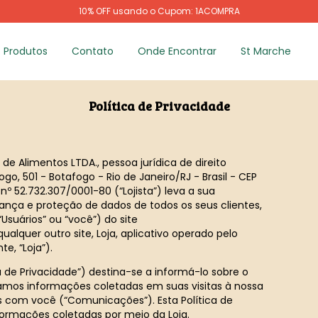
10% OFF usando o Cupom: 1ACOMPRA
Produtos
Contato
Onde Encontrar
St Marche
Política de Privacidade
e Alimentos LTDA., pessoa jurídica de direito
go, 501 - Botafogo - Rio de Janeiro/RJ - Brasil - CEP
nº 52.732.307/0001-80 (“Lojista”) leva a sua
rança e proteção de dados de todos os seus clientes,
“Usuários” ou “você”) do site
ualquer outro site, Loja, aplicativo operado pelo
e, “Loja”).
ca de Privacidade”) destina-se a informá-lo sobre o
amos informações coletadas em suas visitas à nossa
com você (“Comunicações”). Esta Política de
formações coletadas por meio da Loja.