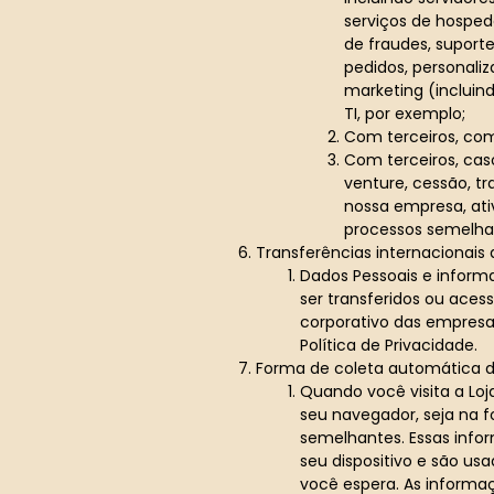
serviços de hosp
de fraudes, suport
pedidos, personali
marketing (incluind
TI, por exemplo;
Com terceiros, com 
Com terceiros, caso
venture, cessão, t
nossa empresa, ativ
processos semelha
Transferências internacionais
Dados Pessoais e inform
ser transferidos ou ace
corporativo das empres
Política de Privacidade.
Forma de coleta automática d
Quando você visita a Lo
seu navegador, seja na f
semelhantes. Essas info
seu dispositivo e são us
você espera. As informa