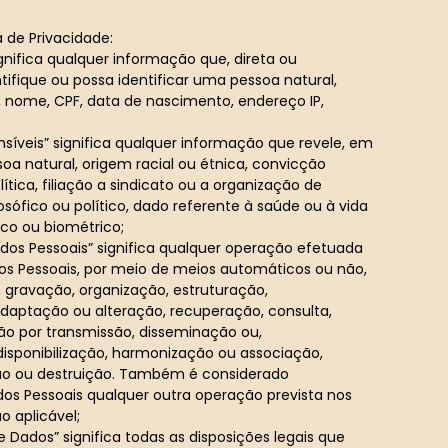
a de Privacidade:
gnifica qualquer informação que, direta ou
tifique ou possa identificar uma pessoa natural,
nome, CPF, data de nascimento, endereço IP,
nsíveis” significa qualquer informação que revele, em
oa natural, origem racial ou étnica, convicção
olítica, filiação a sindicato ou a organização de
ilosófico ou político, dado referente à saúde ou à vida
ico ou biométrico;
os Pessoais” significa qualquer operação efetuada
s Pessoais, por meio de meios automáticos ou não,
, gravação, organização, estruturação,
aptação ou alteração, recuperação, consulta,
ção por transmissão, disseminação ou,
disponibilização, harmonização ou associação,
ção ou destruição. Também é considerado
s Pessoais qualquer outra operação prevista nos
o aplicável;
e Dados” significa todas as disposições legais que