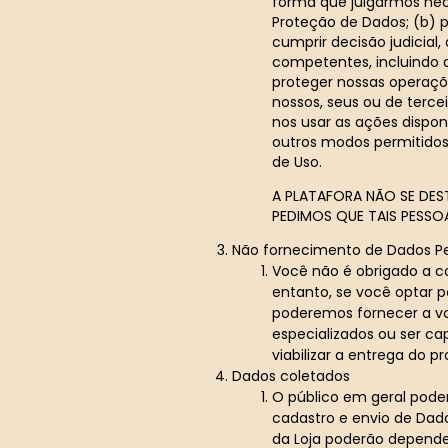
forma que julgarmos nec
Proteção de Dados; (b) p
cumprir decisão judicial,
competentes, incluindo a
proteger nossas operaçõe
nossos, seus ou de tercei
nos usar as ações dispon
outros modos permitidos 
de Uso.
A PLATAFORA NÃO SE DES
PEDIMOS QUE TAIS PESS
Não fornecimento de Dados Pe
Você não é obrigado a co
entanto, se você optar p
poderemos fornecer a vo
especializados ou ser cap
viabilizar a entrega do p
Dados coletados
O público em geral pode
cadastro e envio de Dado
da Loja poderão depende