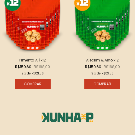
Pimenta Ají x12
Alecrim & Alho x12
R$159,60
R$168,00
R$159,60
R$168,00
9
x de
R$21,56
9
x de
R$21,56