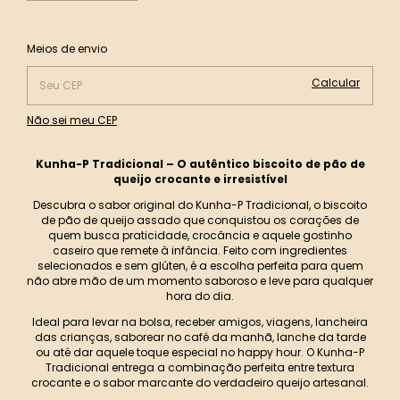
Alterar CEP
Entregas para o CEP:
Meios de envio
Calcular
Não sei meu CEP
Kunha-P Tradicional – O autêntico biscoito de pão de
queijo crocante e irresistível
Descubra o sabor original do Kunha-P Tradicional, o biscoito
de pão de queijo assado que conquistou os corações de
quem busca praticidade, crocância e aquele gostinho
caseiro que remete à infância. Feito com ingredientes
selecionados e sem glúten, é a escolha perfeita para quem
não abre mão de um momento saboroso e leve para qualquer
hora do dia.
Ideal para levar na bolsa, receber amigos, viagens, lancheira
das crianças, saborear no café da manhã, lanche da tarde
ou até dar aquele toque especial no happy hour. O Kunha-P
Tradicional entrega a combinação perfeita entre textura
crocante e o sabor marcante do verdadeiro queijo artesanal.