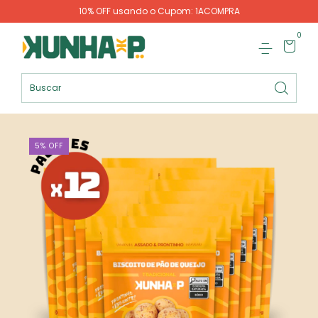
10% OFF usando o Cupom: 1ACOMPRA
0
5
%
OFF