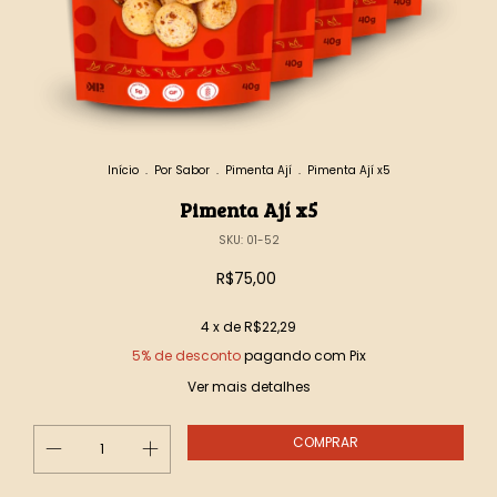
Início
.
Por Sabor
.
Pimenta Ají
.
Pimenta Ají x5
Pimenta Ají x5
SKU:
01-52
R$75,00
4
x de
R$22,29
5% de desconto
pagando com Pix
Ver mais detalhes