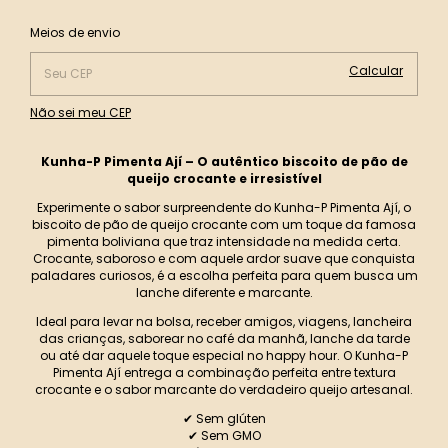
Alterar CEP
Entregas para o CEP:
Meios de envio
Calcular
Não sei meu CEP
Kunha-P Pimenta Ají – O autêntico biscoito de pão de
queijo crocante e irresistível
Experimente o sabor surpreendente do Kunha-P Pimenta Ají, o
biscoito de pão de queijo crocante com um toque da famosa
pimenta boliviana que traz intensidade na medida certa.
Crocante, saboroso e com aquele ardor suave que conquista
paladares curiosos, é a escolha perfeita para quem busca um
lanche diferente e marcante.
Ideal para levar na bolsa, receber amigos, viagens, lancheira
das crianças, saborear no café da manhã, lanche da tarde
ou até dar aquele toque especial no happy hour. O Kunha-P
Pimenta Ají entrega a combinação perfeita entre textura
crocante e o sabor marcante do verdadeiro queijo artesanal.
✔ Sem glúten
✔ Sem GMO