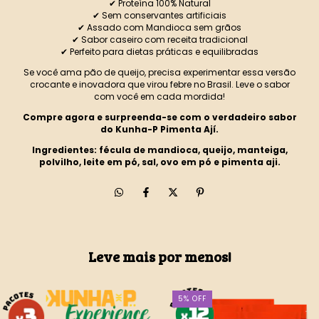
✔ Proteína 100% Natural
✔ Sem conservantes artificiais
✔ Assado com Mandioca sem grãos
✔ Sabor caseiro com receita tradicional
✔ Perfeito para dietas práticas e equilibradas
Se você ama pão de queijo, precisa experimentar essa versão
crocante e inovadora que virou febre no Brasil. Leve o sabor
com você em cada mordida!
Compre agora e surpreenda-se com o verdadeiro sabor
do Kunha-P Pimenta Ají.
Ingredientes: fécula de mandioca, queijo, manteiga,
polvilho, leite em pó, sal, ovo em pó e pimenta aji.
Leve mais por menos!
5
%
OFF