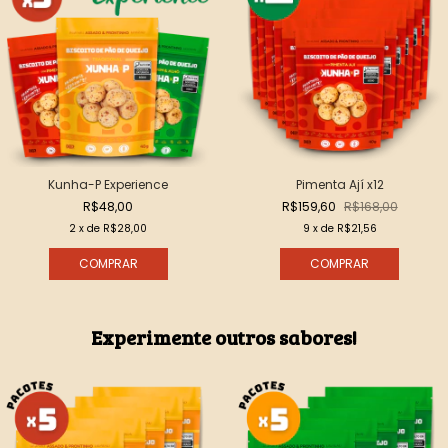
Kunha-P Experience
Pimenta Ají x12
R$48,00
R$159,60
R$168,00
2
x de
R$28,00
9
x de
R$21,56
Experimente outros sabores!