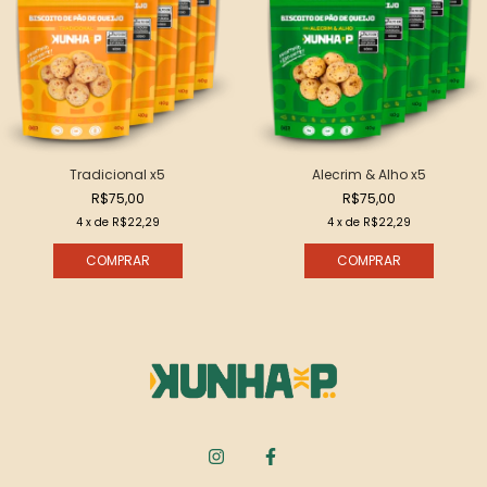
Tradicional x5
Alecrim & Alho x5
R$75,00
R$75,00
4
x de
R$22,29
4
x de
R$22,29