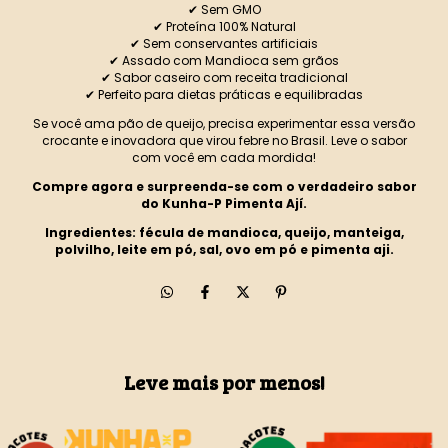
✔ Sem GMO
✔ Proteína 100% Natural
✔ Sem conservantes artificiais
✔ Assado com Mandioca sem grãos
✔ Sabor caseiro com receita tradicional
✔ Perfeito para dietas práticas e equilibradas
Se você ama pão de queijo, precisa experimentar essa versão
crocante e inovadora que virou febre no Brasil. Leve o sabor
com você em cada mordida!
Compre agora e surpreenda-se com o verdadeiro sabor
do Kunha-P Pimenta Ají.
Ingredientes: fécula de mandioca, queijo, manteiga,
polvilho, leite em pó, sal, ovo em pó e pimenta aji.
Leve mais por menos!