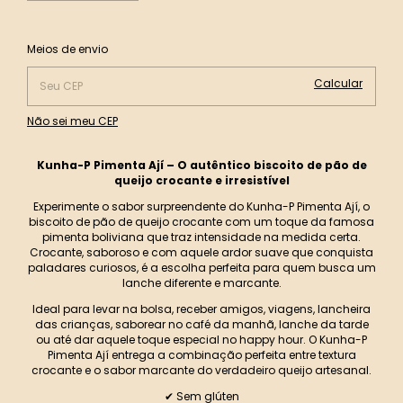
Alterar CEP
Entregas para o CEP:
Meios de envio
Calcular
Não sei meu CEP
Kunha-P Pimenta Ají – O autêntico biscoito de pão de
queijo crocante e irresistível
Experimente o sabor surpreendente do Kunha-P Pimenta Ají, o
biscoito de pão de queijo crocante com um toque da famosa
pimenta boliviana que traz intensidade na medida certa.
Crocante, saboroso e com aquele ardor suave que conquista
paladares curiosos, é a escolha perfeita para quem busca um
lanche diferente e marcante.
Ideal para levar na bolsa, receber amigos, viagens, lancheira
das crianças, saborear no café da manhã, lanche da tarde
ou até dar aquele toque especial no happy hour. O Kunha-P
Pimenta Ají entrega a combinação perfeita entre textura
crocante e o sabor marcante do verdadeiro queijo artesanal.
✔ Sem glúten