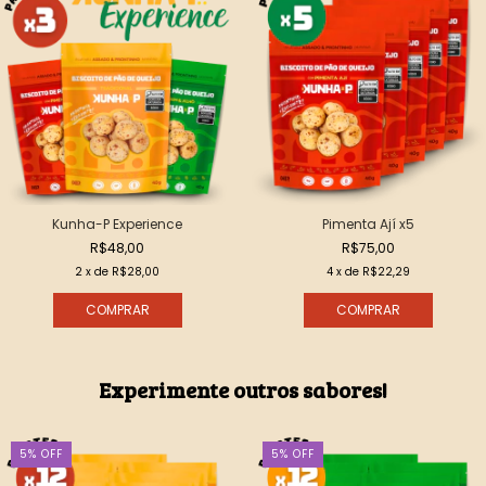
Kunha-P Experience
Pimenta Ají x5
R$48,00
R$75,00
2
x de
R$28,00
4
x de
R$22,29
Experimente outros sabores!
5
%
OFF
5
%
OFF