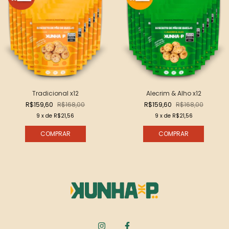
Tradicional x12
Alecrim & Alho x12
R$159,60
R$168,00
R$159,60
R$168,00
9
x de
R$21,56
9
x de
R$21,56