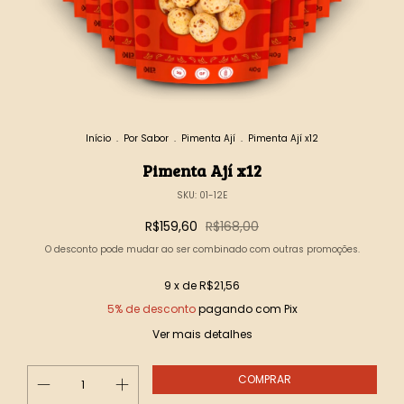
Início
.
Por Sabor
.
Pimenta Ají
.
Pimenta Ají x12
Pimenta Ají x12
SKU:
01-12E
R$159,60
R$168,00
O desconto pode mudar ao ser combinado com outras promoções.
9
x de
R$21,56
5% de desconto
pagando com Pix
Ver mais detalhes