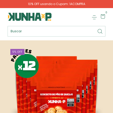
10% OFF usando o Cupom: 1ACOMPRA
0
5
%
OFF